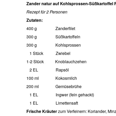
Zander natur auf Kohlsprossen-Süßkartoffel
Rezept für 2 Personen
Zutaten:
400 g
Zanderfilet
300 g
Süßkartoffeln
300 g
Kohlsprossen
1 Stück
Zwiebel
1-2 Stück
Knoblauchzehen
2 EL
Rapsöl
100 ml
Kokosmilch
200 ml
Gemüsebrühe
1 EL
Ingwer (fein gehackt)
1 EL
Limettensaft
Frische Kräuter
zum Verfeinern: Koriander, Min