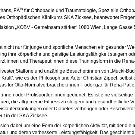
in
khans, FÄ
für Orthopädie und Traumatologie, Spezielle Orthop
 des Orthopädischen Klinikums SKA Zicksee, beantwortet Fragen
daktion „KOBV - Gemeinsam stärker“ 1080 Wien, Lange Gasse 
nicht nur für junge und sportliche Menschen ein gesunder Weg
ng ihre körperliche und geistige Leistungsfähigkeit steigern od
rzt:innen und Therapeut:innen diese Trainingsform in die Reha
vester Stallone und unzählige Besucher:innen von „Mucki-Bud
ur Kraft“, wie es der Philosoph und Autor Christian Zippel, selbs
etwas für Otto-Normalverbraucher:innen – oder gar für Reha-Pat
lder:innen oder Profisportler:innen geeignet. Es ist eine vielsei
en, die allgemeine Fitness zu steigern und gesundheitliche Vo
lauferkrankungen oder Diabetes vorbeugen oder Beschwerden l
eut in der SKA Zicksee.
t sich dabei um eine Form der körperlichen Aktivität, mit der di
latur und deren verbesserte Leistungsfähigkeit. Das geschieht