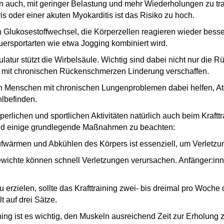
 auch, mit geringer Belastung und mehr Wiederholungen zu trai
is oder einer akuten Myokarditis ist das Risiko zu hoch.
 Glukosestoffwechsel, die Körperzellen reagieren wieder besser
uersportarten wie etwa Jogging kombiniert wird.
ur stützt die Wirbelsäule. Wichtig sind dabei nicht nur die 
en mit chronischen Rückenschmerzen Linderung verschaffen.
n Menschen mit chronischen Lungenproblemen dabei helfen, Ate
hlbefinden.
rperlichen und sportlichen Aktivitäten natürlich auch beim Kra
sind einige grundlegende Maßnahmen zu beachten:
fwärmen und Abkühlen des Körpers ist essenziell, um Verletz
chte können schnell Verletzungen verursachen. Anfänger:inne
 erzielen, sollte das Krafttraining zwei- bis dreimal pro Woche
t auf drei Sätze.
 ist es wichtig, den Muskeln ausreichend Zeit zur Erholung 