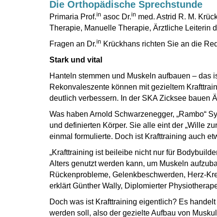
Die Orthopädische Sprechstunde
in
in
Primaria Prof.
asoc Dr.
med. Astrid R. M. Krüc
Therapie, Manuelle Therapie, Ärztliche Leiterin
in
Fragen an Dr.
Krückhans richten Sie an die Re
Stark und vital
Hanteln stemmen und Muskeln aufbauen – das ist 
Rekonvaleszente können mit gezieltem Krafttraini
deutlich verbessern. In der SKA Zicksee bauen Ä
Was haben Arnold Schwarzenegger, „Rambo“ Syl
und definierten Körper. Sie alle eint der „Wille z
einmal formulierte. Doch ist Krafttraining auch 
„Krafttraining ist beileibe nicht nur für Bodybui
Alters genutzt werden kann, um Muskeln aufzubau
Rückenprobleme, Gelenkbeschwerden, Herz-Kreis
erklärt Günther Wally, Diplomierter Physiotherap
Doch was ist Krafttraining eigentlich? Es handel
werden soll, also der gezielte Aufbau von Musku