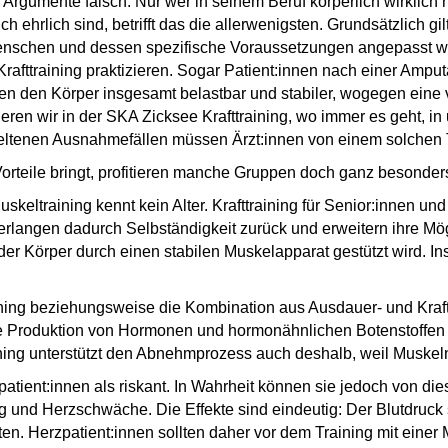
rgumente falsch: Nur wer in seinem Beruf körperlich wirklich h
ch ehrlich sind, betrifft das die allerwenigsten. Grundsätzlich gi
en Menschen und dessen spezifische Voraussetzungen angepasst
 Krafttraining praktizieren. Sogar Patient:innen nach einer Am
hen den Körper insgesamt belastbar und stabiler, wogegen eine
ieren wir in der SKA Zicksee Krafttraining, wo immer es geht, i
n seltenen Ausnahmefällen müssen Ärzt:innen von einem solchen 
 Vorteile bringt, profitieren manche Gruppen doch ganz besond
keltraining kennt kein Alter. Krafttraining für Senior:innen u
 erlangen dadurch Selbständigkeit zurück und erweitern ihre 
r Körper durch einen stabilen Muskelapparat gestützt wird. Ins
ing beziehungsweise die Kombination aus Ausdauer- und Krafttr
e Produktion von Hormonen und hormonähnlichen Botenstoffen wi
ttraining unterstützt den Abnehmprozess auch deshalb, weil Musk
tient:innen als riskant. In Wahrheit können sie jedoch von dies
 und Herzschwäche. Die Effekte sind eindeutig: Der Blutdruck s
asten. Herzpatient:innen sollten daher vor dem Training mit einer