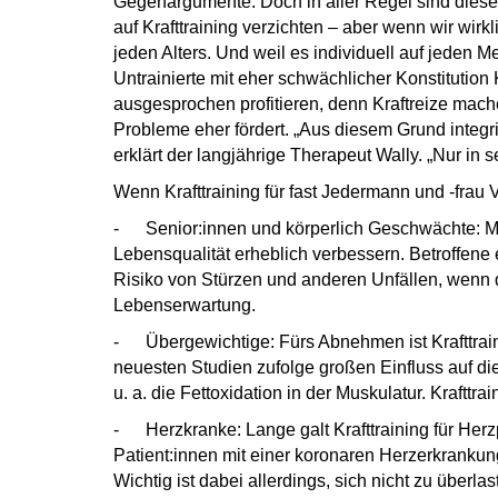
Gegenargumente. Doch in aller Regel sind diese A
auf Krafttraining verzichten – aber wenn wir wirkli
jeden Alters. Und weil es individuell auf jed
Untrainierte mit eher schwächlicher Konstitution
ausgesprochen profitieren, denn Kraftreize mac
Probleme eher fördert. „Aus diesem Grund integr
erklärt der langjährige Therapeut Wally. „Nur i
Wenn Krafttraining für fast Jedermann und -frau
-
Senior:innen und körperlich Geschwächte: Mus
Lebensqualität erheblich verbessern. Betroffene
Risiko von Stürzen und anderen Unfällen, wenn de
Lebenserwartung.
- Übergewichtige: Fürs Abnehmen ist Krafttrain
neuesten Studien zufolge großen Einfluss auf di
u. a. die Fettoxidation in der Muskulatur. Kraf
- Herzkranke: Lange galt Krafttraining für Herzpa
Patient:innen mit einer koronaren Herzerkrankung
Wichtig ist dabei allerdings, sich nicht zu überl