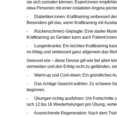
sie sich zumuten können. Expert:innen empfehlen
etwa Personen mit einer instabilen Angina pector
- Diabetiker:innen: Krafttraining verbessert den
Besonders gilt das, wenn Krafttraining mit Ausda
- Rückenschmerz-Geplagte: Eine starke Muskulat
Krafttraining an Geräten kann auch Patient:inn
- Lungenkranke: Ein leichtes Krafttraining kan
im Alltag und verbessert ganz allgemein das Wo
Gewusst wie – diese Devise gilt wie bei allen kö
vermeiden und den Erfolg nicht zu gefährden, 
-
Warm-up und Cool-down: Ein gründliches Au
- Das richtige Gewicht wählen: Zu schwere Gewi
beginnen.
- Übungen richtig ausführen: Um Fortschritte zu
sich 12 bis 16 Wiederholungen pro Übung, verteil
- Ausreichende Regeneration: Nach dem Training