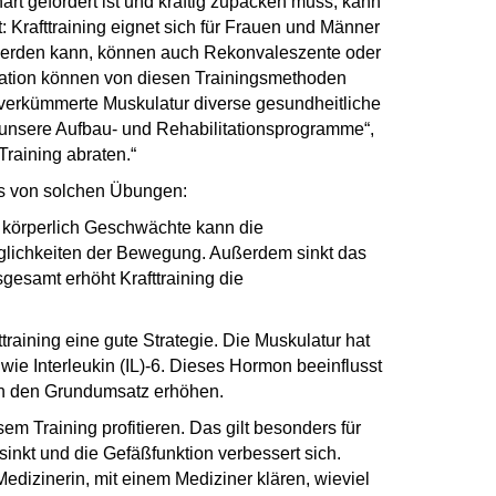
art gefordert ist und kräftig zupacken muss, kann
lt: Krafttraining eignet sich für Frauen und Männer
 werden kann, können auch Rekonvaleszente oder
putation können von diesen Trainingsmethoden
 verkümmerte Muskulatur diverse gesundheitliche
n unsere Aufbau- und Rehabilitationsprogramme“,
Training abraten.“
ers von solchen Übungen:
nd körperlich Geschwächte kann die
Möglichkeiten der Bewegung. Außerdem sinkt das
gesamt erhöht Krafttraining die
aining eine gute Strategie. Die Muskulatur hat
e Interleukin (IL)-6. Dieses Hormon beeinflusst
eln den Grundumsatz erhöhen.
em Training profitieren. Das gilt besonders für
inkt und die Gefäßfunktion verbessert sich.
 Medizinerin, mit einem Mediziner klären, wieviel