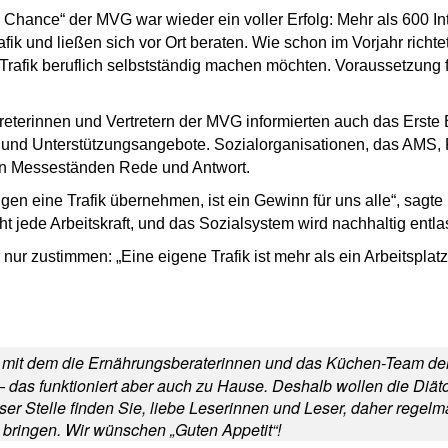
hance“ der MVG war wieder ein voller Erfolg: Mehr als 600 Inter
k und ließen sich vor Ort beraten. Wie schon im Vorjahr richtete
rafik beruflich selbstständig machen möchten. Voraussetzung fü
treterinnen und Vertretern der MVG informierten auch das Erst
n und Unterstützungsangebote. Sozialorganisationen, das AMS,
nen Messeständen Rede und Antwort.
gen eine Trafik übernehmen, ist ein Gewinn für uns alle“, sag
 jede Arbeitskraft, und das Sozialsystem wird nachhaltig entlas
 zustimmen: „Eine eigene Trafik ist mehr als ein Arbeitsplatz.
o, mit dem die Ernährungsberaterinnen und das Küchen-Team de
 das funktioniert aber auch zu Hause. Deshalb wollen die Diäto
r Stelle finden Sie, liebe Leserinnen und Leser, daher regelm
bringen. Wir wünschen „Guten Appetit“!