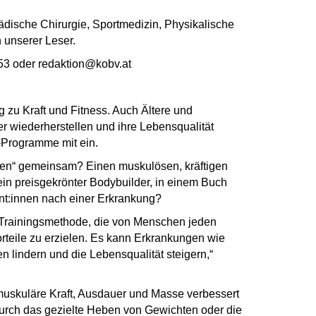
ädische Chirurgie, Sportmedizin, Physikalische
 unserer Leser.
53 oder redaktion@kobv.at
 zu Kraft und Fitness. Auch Ältere und
er wiederherstellen und ihre Lebensqualität
-Programme mit ein.
en“ gemeinsam? Einen muskulösen, kräftigen
t ein preisgekrönter Bodybuilder, in einem Buch
ient:innen nach einer Erkrankung?
tige Trainingsmethode, die von Menschen jeden
rteile zu erzielen. Es kann Erkrankungen wie
indern und die Lebensqualität steigern,“
e muskuläre Kraft, Ausdauer und Masse verbessert
 durch das gezielte Heben von Gewichten oder die