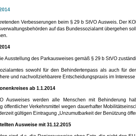
.2014
 tretenden Verbesserungen beim § 29 b StVO Ausweis. Der KOBV 
rksverwaltungsbehörden auf das Bundessozialamt übergehen so
hen.
.2014
 die Ausstellung des Parkausweises gemäß § 29 b StVO zuständ
sozialamtes sowohl für den Behindertenpass als auch für de
chere und nachvollziehbarere Entscheidungspraxis im Interess
onenkreises ab 1.1.2014
VO Ausweises werden alle Menschen mit Behinderung habe
 öffentlicher Verkehrsmittel wegen dauerhafter Mobilitätseins
derzeit gültigen Eintragung „Unzumutbarkeit der Benützung öffen
tellten Ausweise mit 31.12.2015