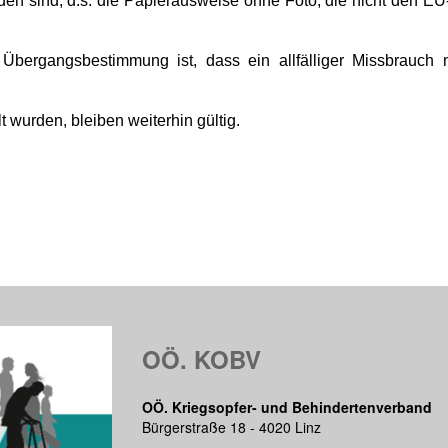
den sind, d.s. die Papierausweise ohne Foto, die nicht den EU
Übergangsbestimmung ist, dass ein allfälliger Missbrauch m
 wurden, bleiben weiterhin gültig.
OÖ. KOBV
OÖ. Kriegsopfer- und Behindertenverband
Bürgerstraße 18 - 4020 Linz